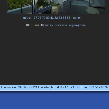
zurück
-
77
78
79
80
81
82
83
84
85
-
weiter
Bild 81 von 90 |
zurück
|
speichern
|
originalgrösse