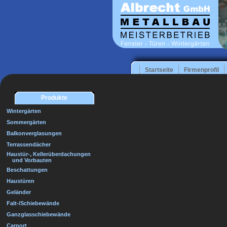
Startseite
Firmenprofil
Produkte
Wintergärten
Sommergärten
Balkonverglasungen
Terrassendächer
Haustür-, Kellerüberdachungen
und Vorbauten
Beschattungen
Haustüren
Geländer
Falt-/Schiebewände
Ganzglasschiebewände
Carport