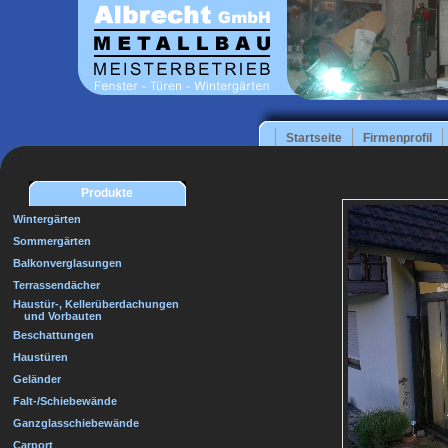
Startseite
Firmenprofil
Produkte
Wintergärten
Sommergärten
Balkonverglasungen
Terrassendächer
Haustür-, Kellerüberdachungen
und Vorbauten
Beschattungen
Haustüren
Geländer
Falt-/Schiebewände
Ganzglasschiebewände
Carport